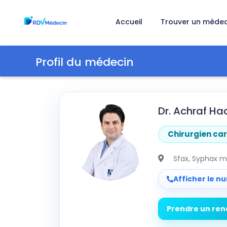
Accueil
Trouver un médec
Profil du médecin
Dr. Achraf Had
Chirurgien ca
Sfax
, Syphax 
Afficher le n
Prendre un re