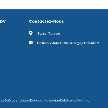
RDV
Contactez-Nous
Tunis, Tunisie
rendezvous.medecins@gmail.com
bes
Gafsa
Jendouba
Kairouan
Kasserine
Kébili
Le Kef
Mahdia