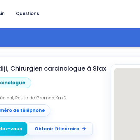
in
Questions
iji, Chirurgien carcinologue à Sfax
rcinologue
médical, Route de Gremda Km 2
uméro de téléphone
ndez-vous
Obtenir l'itinéraire