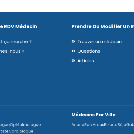
De RDV Médecin
Prendre Ou Modifier Un 
 ça marche ?
Trouver un médecin
mes-nous ?
Questions
Articles
Médecins Par Ville
logue
Ophtalmologue
Ariana
Ben Arous
Bizerte
Béja
Ga
tiste
Cardiologue