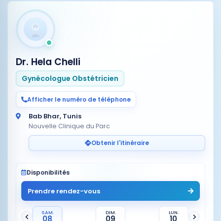
Dr. Hela Chelli
Gynécologue Obstétricien
Afficher le numéro de téléphone
Bab Bhar, Tunis
Nouvelle Clinique du Parc
Obtenir l'itinéraire
Disponibilités
Prendre rendez-vous
SAM.
DIM.
LUN.
08
09
10