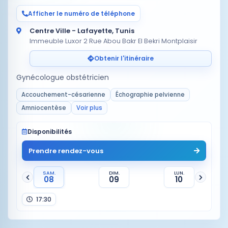
Afficher le numéro de téléphone
Centre Ville - Lafayette, Tunis
Immeuble Luxor 2 Rue Abou Bakr El Bekri Montplaisir
Obtenir l'itinéraire
Gynécologue obstétricien
Accouchement-césarienne
Échographie pelvienne
Amniocentèse
Voir plus
Disponibilités
Prendre rendez-vous
SAM.
DIM.
LUN.
08
09
10
17:30