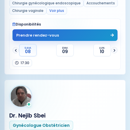
Chirurgie gynécologique endoscopique
Accouchements
Chirurgie vaginale
Voir plus
Disponibilités
Prendre rendez-vous
SAM.
DIM.
LUN.
08
09
10
17:30
Dr. Nejib Sbei
Gynécologue Obstétricien