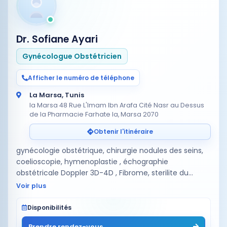
Dr. Sofiane Ayari
Gynécologue Obstétricien
Afficher le numéro de téléphone
La Marsa, Tunis
la Marsa 48 Rue L'Imam Ibn Arafa Cité Nasr au Dessus
de la Pharmacie Farhate la, Marsa 2070
Obtenir l'itinéraire
gynécologie obstétrique, chirurgie nodules des seins,
coelioscopie, hymenoplastie , échographie
obstétricale Doppler 3D-4D , Fibrome, sterilite du
couplé,fécondation in vitro ,PMA,insémination
Voir plus
artificielle, المساعدة …
Disponibilités
Prendre rendez-vous