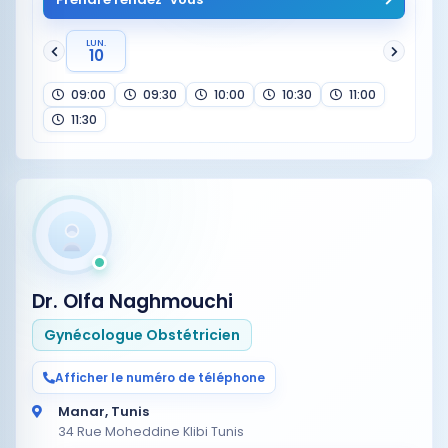
LUN.
10
09:00
09:30
10:00
10:30
11:00
11:30
Dr. Olfa Naghmouchi
Gynécologue Obstétricien
Afficher le numéro de téléphone
Manar, Tunis
34 Rue Moheddine Klibi Tunis