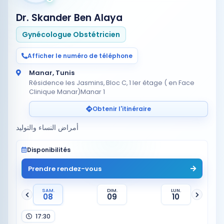
Dr. Skander Ben Alaya
Gynécologue Obstétricien
Afficher le numéro de téléphone
Manar, Tunis
Résidence les Jasmins, Bloc C, 1 Ier étage ( en Face
Clinique Manar)Manar 1
Obtenir l'itinéraire
أمراض النساء والتوليد
Disponibilités
Prendre rendez-vous
SAM.
DIM.
LUN.
08
09
10
17:30