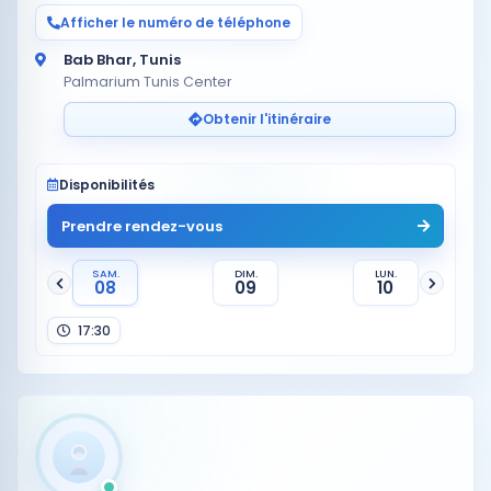
Afficher le numéro de téléphone
Bab Bhar, Tunis
Palmarium Tunis Center
Obtenir l'itinéraire
Disponibilités
Prendre rendez-vous
SAM.
DIM.
LUN.
08
09
10
17:30