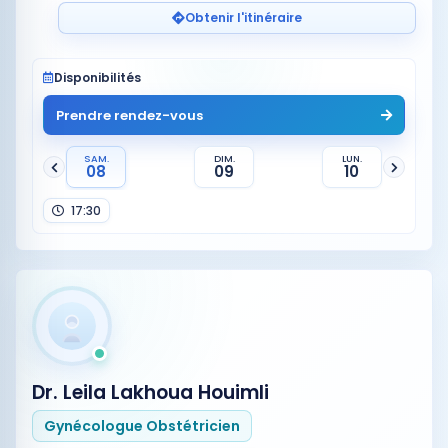
Obtenir l'itinéraire
Disponibilités
Prendre rendez-vous
SAM.
DIM.
LUN.
08
09
10
17:30
Dr. Leila Lakhoua Houimli
Gynécologue Obstétricien