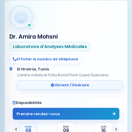
Dr. Amira Mohsni
Laboratoire d’Analyses Médicales
Afficher le numéro de téléphone
El Hrairia, Tunis
Centre médical Folla Rond Point Oued Gueriana
Obtenir l'itinéraire
Disponibilités
Prendre rendez-vous
SAM.
DIM.
LUN.
08
09
10