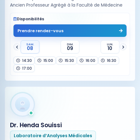
Ancien Professeur Agrégé à la Faculté de Médecine
Disponibilités
Prendre rendez-vous
SAM.
DIM.
LUN.
08
09
10
14:30
15:00
15:30
16:00
16:30
17:00
Dr. Henda Souissi
Laboratoire d’Analyses Médicales