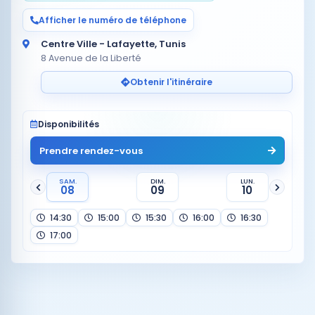
Afficher le numéro de téléphone
Centre Ville - Lafayette, Tunis
8 Avenue de la Liberté
Obtenir l'itinéraire
Disponibilités
Prendre rendez-vous
SAM.
DIM.
LUN.
08
09
10
14:30
15:00
15:30
16:00
16:30
17:00