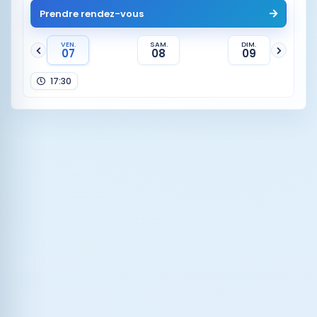
Prendre rendez-vous
VEN.
SAM.
DIM.
07
08
09
17:30