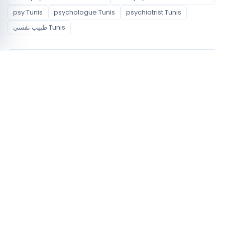
psy Tunis
psychologue Tunis
psychiatrist Tunis
طبيب نفسي Tunis
Spécialités disponibles
Pédopsychiatre
Quartiers couverts
La Marsa
Signaux de profil à comparer
0
Profils avec actes ou services