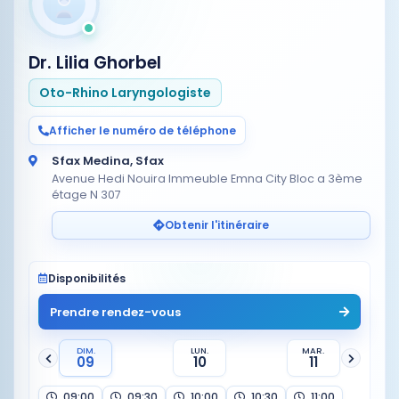
Dr. Lilia Ghorbel
Oto-Rhino Laryngologiste
Afficher le numéro de téléphone
Sfax Medina, Sfax
Avenue Hedi Nouira Immeuble Emna City Bloc a 3ème
étage N 307
Obtenir l'itinéraire
Disponibilités
Prendre rendez-vous
DIM.
LUN.
MAR.
09
10
11
09:00
09:30
10:00
10:30
11:00