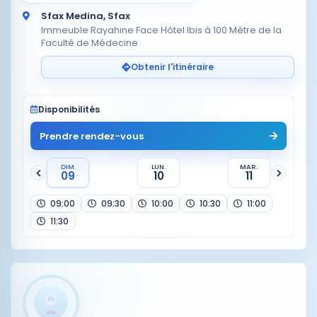
Sfax Medina, Sfax
Immeuble Rayahine Face Hôtel Ibis à 100 Mètre de la
Faculté de Médecine
Obtenir l'itinéraire
Disponibilités
Prendre rendez-vous
DIM.
LUN.
MAR.
09
10
11
09:00
09:30
10:00
10:30
11:00
11:30