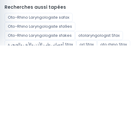
Recherches aussi tapées
Oto-Rhino Laryngologiste safax
Oto-Rhino Laryngologiste sfa9es
Oto-Rhino Laryngologiste sfakes
otolaryngologist Sfax
أخصائي طب الأذن والأنف والحنجرة Sfax
orl Sfax
oto rhino Sfax
Spécialités disponibles
Oto-Rhino Laryngologiste
Quartiers couverts
Sfax Medina
Sakiet Ezzit