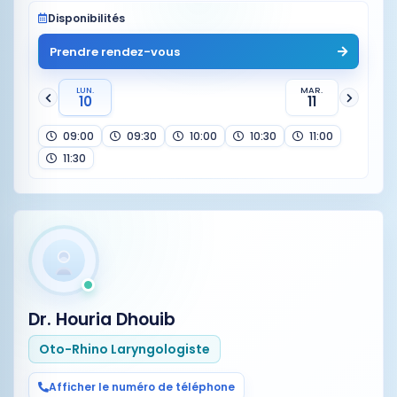
Disponibilités
Prendre rendez-vous
LUN.
MAR.
10
11
09:00
09:30
10:00
10:30
11:00
11:30
Dr. Houria Dhouib
Oto-Rhino Laryngologiste
Afficher le numéro de téléphone