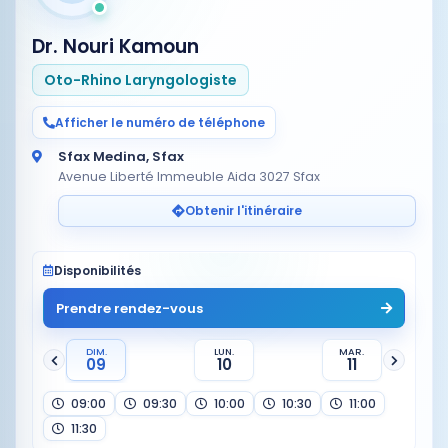
Dr. Nouri Kamoun
Oto-Rhino Laryngologiste
Afficher le numéro de téléphone
Sfax Medina, Sfax
Avenue Liberté Immeuble Aida 3027 Sfax
Obtenir l'itinéraire
Disponibilités
Prendre rendez-vous
DIM.
LUN.
MAR.
09
10
11
09:00
09:30
10:00
10:30
11:00
11:30