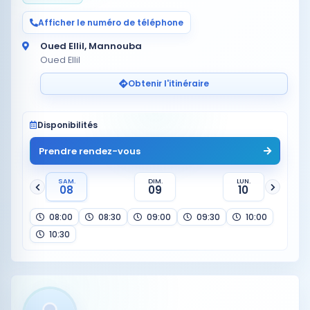
Afficher le numéro de téléphone
Oued Ellil, Mannouba
Oued Ellil
Obtenir l'itinéraire
Disponibilités
Prendre rendez-vous
SAM.
DIM.
LUN.
08
09
10
08:00
08:30
09:00
09:30
10:00
10:30