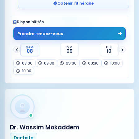
Obtenir l'itinéraire
Disponibilités
Prendre rendez-vous
SAM.
DIM.
LUN.
08
09
10
08:00
08:30
09:00
09:30
10:00
10:30
Dr. Wassim Mokaddem
Dentiste