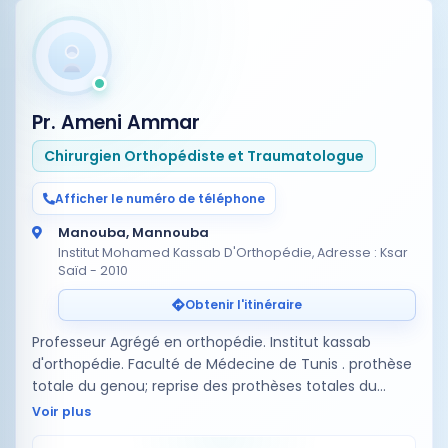
Pr. Ameni Ammar
Chirurgien Orthopédiste et Traumatologue
Afficher le numéro de téléphone
Manouba, Mannouba
Institut Mohamed Kassab D'Orthopédie, Adresse : Ksar
Saïd - 2010
Obtenir l'itinéraire
Professeur Agrégé en orthopédie. Institut kassab
d'orthopédie. Faculté de Médecine de Tunis . prothèse
totale du genou; reprise des prothèses totales du
genou prise en charge des douleurs du genou,
Voir plus
arthrose du genou, ar…