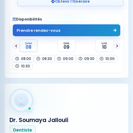
Obtenir l'itinéraire
Disponibilités
Prendre rendez-vous
SAM.
DIM.
LUN.
08
09
10
08:00
08:30
09:00
09:30
10:00
10:30
Dr. Soumaya Jallouli
Dentiste