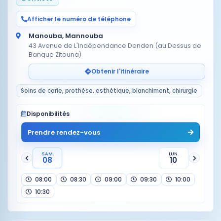
Afficher le numéro de téléphone
Manouba, Mannouba
43 Avenue de L'Indépendance Denden (au Dessus de
Banque Zitouna)
Obtenir l'itinéraire
Soins de carie, prothèse, esthétique, blanchiment, chirurgie
Disponibilités
Prendre rendez-vous
SAM.
LUN.
08
10
08:00
08:30
09:00
09:30
10:00
10:30