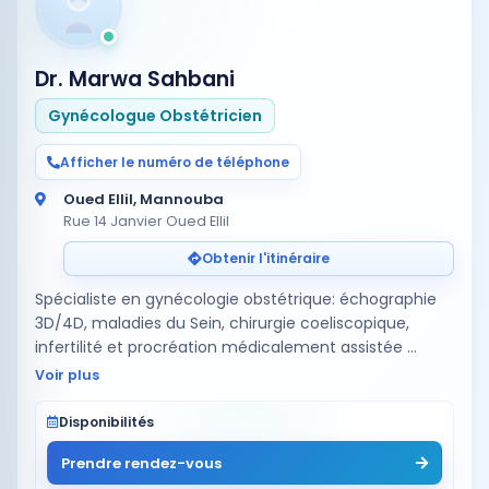
Dr. Marwa Sahbani
Gynécologue Obstétricien
Afficher le numéro de téléphone
Oued Ellil, Mannouba
Rue 14 Janvier Oued Ellil
Obtenir l'itinéraire
Spécialiste en gynécologie obstétrique: échographie
3D/4D, maladies du Sein, chirurgie coeliscopique,
infertilité et procréation médicalement assistée
gynécologie obstétrique, chirurgie nodules des seins,
Voir plus
coelioscopie, …
Disponibilités
Prendre rendez-vous