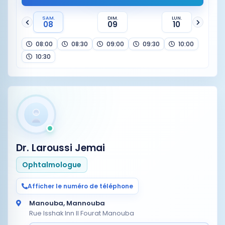
SAM.
DIM.
LUN.
08
09
10
08:00
08:30
09:00
09:30
10:00
10:30
Dr. Laroussi Jemai
Ophtalmologue
Afficher le numéro de téléphone
Manouba, Mannouba
Rue Isshak Inn Il Fourat Manouba