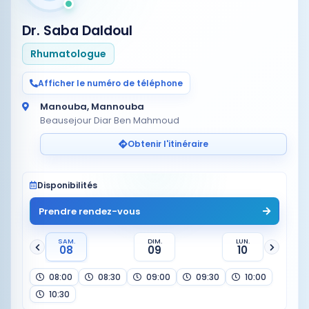
Dr. Saba Daldoul
Rhumatologue
Afficher le numéro de téléphone
Manouba, Mannouba
Beausejour Diar Ben Mahmoud
Obtenir l'itinéraire
Disponibilités
Prendre rendez-vous
SAM.
DIM.
LUN.
08
09
10
08:00
08:30
09:00
09:30
10:00
10:30