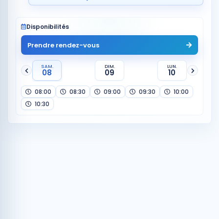
Disponibilités
Prendre rendez-vous
SAM.
DIM.
LUN.
08
09
10
08:00
08:30
09:00
09:30
10:00
10:30