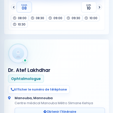
SAM.
LUN.
08
10
08:00
08:30
09:00
09:30
10:00
10:30
Dr. Atef Lakhdhar
Ophtalmologue
Afficher le numéro de téléphone
Manouba, Mannouba
Centre médical Manouba Métro Slimane Kehiya
Obtenir l'itinéraire