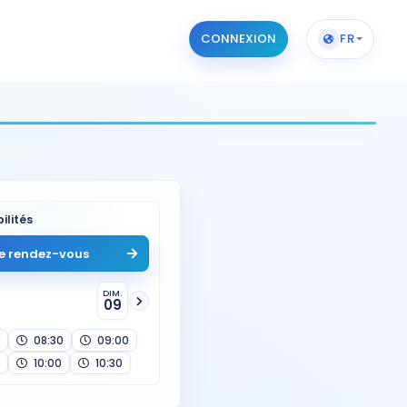
CONNEXION
FR
ilités
e rendez-vous
DIM.
09
08:30
09:00
10:00
10:30