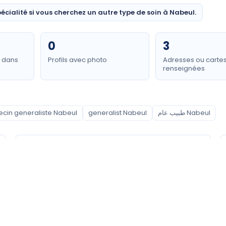
écialité si vous cherchez un autre type de soin à Nabeul.
0
3
e dans
Profils avec photo
Adresses ou carte
renseignées
cin generaliste Nabeul
generalist Nabeul
طبيب عام Nabeul
Quartiers couverts
Hammamet
Nabeul