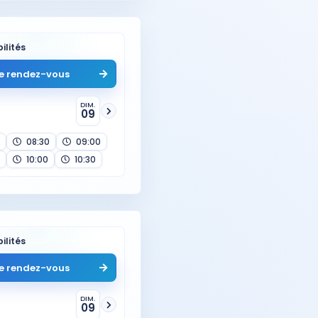
ilités
e rendez-vous
DIM.
09
08:30
09:00
10:00
10:30
ilités
e rendez-vous
DIM.
09