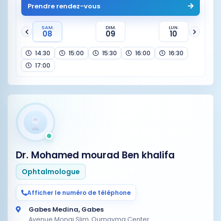
Prendre rendez-vous
SAM.
DIM.
LUN.
08
09
10
14:30
15:00
15:30
16:00
16:30
17:00
Dr. Mohamed mourad Ben khalifa
Ophtalmologue
Afficher le numéro de téléphone
Gabes Medina, Gabes
Avenue Mongi Slim, Oumayma Center