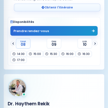
Obtenir l'itinéraire
Disponibilités
Prendre rendez-vous
SAM.
DIM.
LUN.
08
09
10
14:30
15:00
15:30
16:00
16:30
17:00
Dr. Haythem Rekik