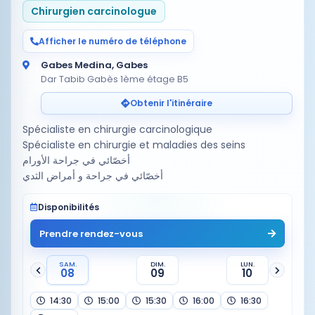
Chirurgien carcinologue
Afficher le numéro de téléphone
Gabes Medina, Gabes
Dar Tabib Gabès 1ème étage B5
Obtenir l'itinéraire
Spécialiste en chirurgie carcinologique
Spécialiste en chirurgie et maladies des seins
أخصّائي في جراحة الأورام
أخصّائي في جراحة و أمراض الثدي
Disponibilités
Prendre rendez-vous
SAM.
DIM.
LUN.
08
09
10
14:30
15:00
15:30
16:00
16:30