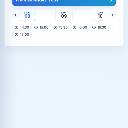
Prendre rendez-vous
SAM.
DIM.
LUN.
08
09
10
14:30
15:00
15:30
16:00
16:30
17:00