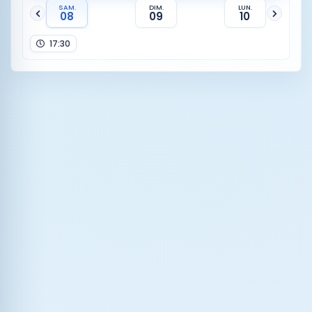
SAM.
DIM.
LUN.
08
09
10
17:30