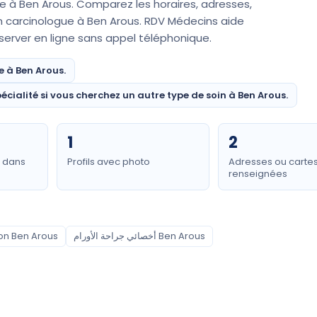
ue à Ben Arous. Comparez les horaires, adresses,
en carcinologue à Ben Arous. RDV Médecins aide
réserver en ligne sans appel téléphonique.
e à Ben Arous.
écialité si vous cherchez un autre type de soin à Ben Arous.
1
2
e dans
Profils avec photo
Adresses ou carte
renseignées
on Ben Arous
أخصائي جراحة الأورام Ben Arous
Quartiers couverts
Medina Jedida