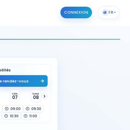
CONNEXION
FR
ilités
e rendez-vous
VEN.
SAM.
07
08
09:00
09:30
10:30
11:00