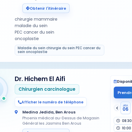
Obtenir l'itinéraire
chirurgie mammaire
maladie du sein
PEC cancer du sein
oncoplastie
Maladie du sein chirurgie du sein PEC cancer du
sein oncoplastie
Dr. Hichem El Aifi
Disponib
Chirurgien carcinologue
Prendr
Afficher le numéro de téléphone
JEU.
06
Medina Jedida, Ben Arous
Phoenix médical au-Dessus de Magasin
08:30
Général les Jasmins Ben Arous
10:00