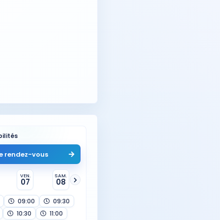
ilités
e rendez-vous
VEN.
SAM.
07
08
09:00
09:30
10:30
11:00