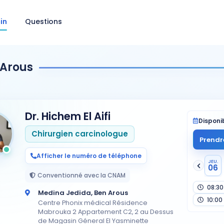
in
Questions
 Arous
Dr. Hichem El Aifi
Disponib
Chirurgien carcinologue
Prendr
Afficher le numéro de téléphone
JEU.
06
Conventionné avec la CNAM
08:30
Medina Jedida, Ben Arous
10:00
Centre Phonix médical Résidence
Mabrouka 2 Appartement C2, 2 au Dessus
de Magasin Géneral El Yasminette