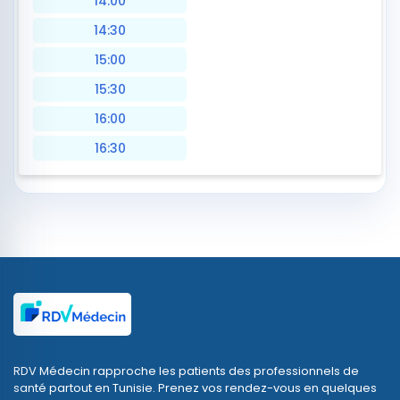
14:00
14:30
15:00
15:30
16:00
16:30
RDV Médecin rapproche les patients des professionnels de
santé partout en Tunisie. Prenez vos rendez-vous en quelques