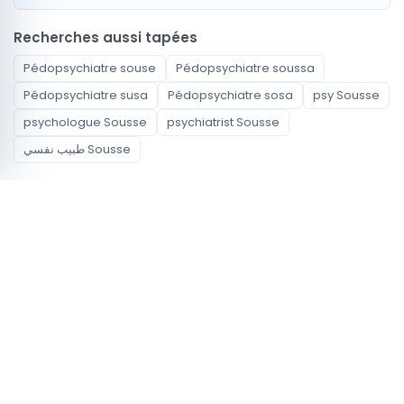
Recherches aussi tapées
Pédopsychiatre souse
Pédopsychiatre soussa
Pédopsychiatre susa
Pédopsychiatre sosa
psy Sousse
psychologue Sousse
psychiatrist Sousse
طبيب نفسي Sousse
Spécialités disponibles
Anesthésiste - réanimateur
Carcinologue Médicale
Cardiologue
Chirurgie Générale
Chirurgien carcinologue