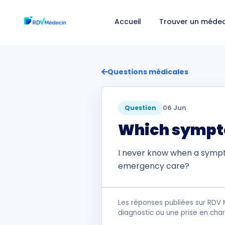
Accueil
Trouver un médec
Questions médicales
06 Jun
Question
Which sympto
I never know when a sympt
emergency care?
Les réponses publiées sur RDV 
diagnostic ou une prise en cha