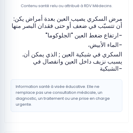
Contenu santé relu ou attribué à RDV Médecins.
:‏مرض السكري يصيب العين بعدة أمراض يكن
أن تتسبّب في ضعف أو حتى فقدان البصر منها
"ارتفاع ضغط العين "الجلوكوما-
الماء الأبيض، ‏-
.السكري في شبكية العين ; ‏الذي يمكن أن
يسبب نزيف داخل العين وانفصال في
الشبكية-
Information santé à visée éducative. Elle ne
remplace pas une consultation médicale, un
diagnostic, un traitement ou une prise en charge
urgente.