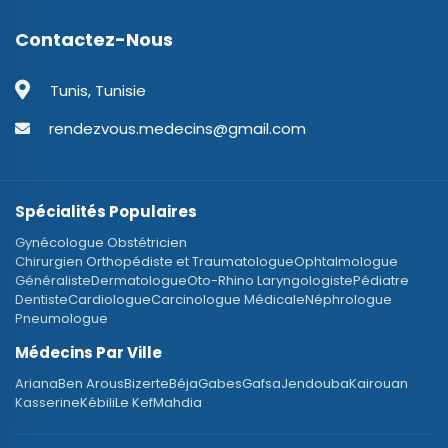
Contactez-Nous
Tunis, Tunisie
rendezvous.medecins@gmail.com
Spécialités Populaires
Gynécologue Obstétricien
Chirurgien Orthopédiste et Traumatologue
Ophtalmologue
Généraliste
Dermatologue
Oto-Rhino Laryngologiste
Pédiatre
Dentiste
Cardiologue
Carcinologue Médicale
Néphrologue
Pneumologue
Médecins Par Ville
Ariana
Ben Arous
Bizerte
Béja
Gabes
Gafsa
Jendouba
Kairouan
Kasserine
Kébili
Le Kef
Mahdia