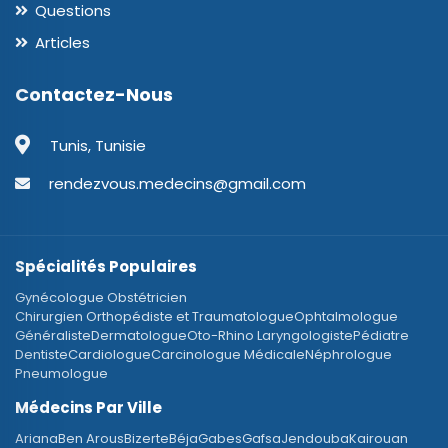
Questions
Articles
Contactez-Nous
Tunis, Tunisie
rendezvous.medecins@gmail.com
Spécialités Populaires
Gynécologue Obstétricien
Chirurgien Orthopédiste et Traumatologue
Ophtalmologue
Généraliste
Dermatologue
Oto-Rhino Laryngologiste
Pédiatre
Dentiste
Cardiologue
Carcinologue Médicale
Néphrologue
Pneumologue
Médecins Par Ville
Ariana
Ben Arous
Bizerte
Béja
Gabes
Gafsa
Jendouba
Kairouan