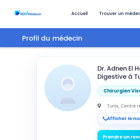
Accueil
Trouver un médec
Profil du médecin
Dr. Adnen El H
Digestive à T
Chirurgien Vis
Tunis
, Centre 
Afficher le n
Prendre un re