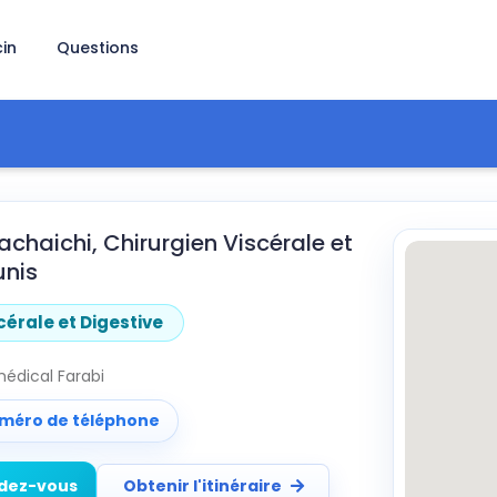
in
Questions
achaichi, Chirurgien Viscérale et
unis
cérale et Digestive
médical Farabi
uméro de téléphone
ndez-vous
Obtenir l'itinéraire