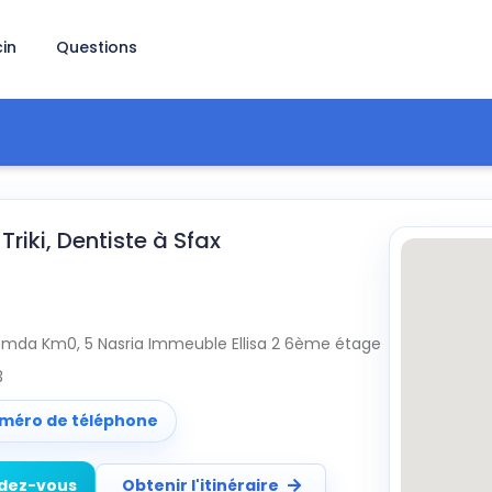
in
Questions
riki, Dentiste à Sfax
emda Km0, 5 Nasria Immeuble Ellisa 2 6ème étage
3
uméro de téléphone
ndez-vous
Obtenir l'itinéraire