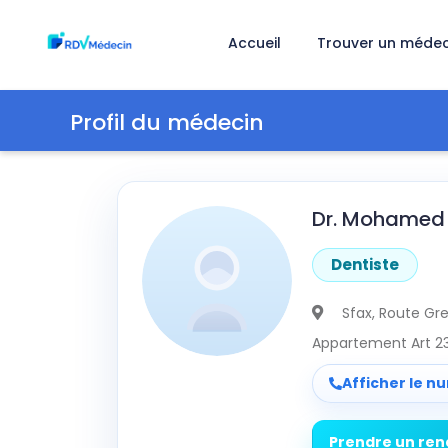
Accueil
Trouver un médec
Profil du médecin
Dr. Mohamed T
Dentiste
Sfax
, Route Gr
Appartement Art 2
Afficher le n
Prendre un re