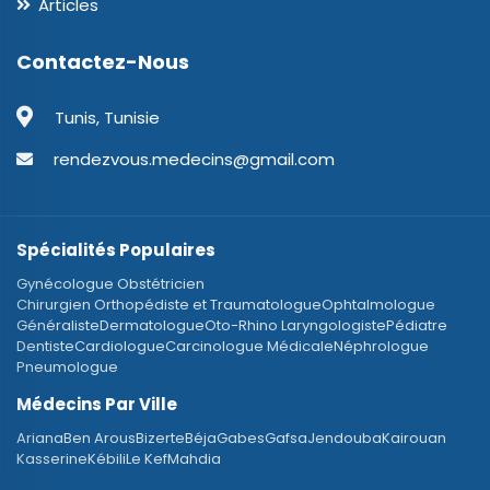
Articles
Contactez-Nous
Tunis, Tunisie
rendezvous.medecins@gmail.com
Spécialités Populaires
Gynécologue Obstétricien
Chirurgien Orthopédiste et Traumatologue
Ophtalmologue
Généraliste
Dermatologue
Oto-Rhino Laryngologiste
Pédiatre
Dentiste
Cardiologue
Carcinologue Médicale
Néphrologue
Pneumologue
Médecins Par Ville
Ariana
Ben Arous
Bizerte
Béja
Gabes
Gafsa
Jendouba
Kairouan
Kasserine
Kébili
Le Kef
Mahdia