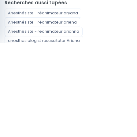
Recherches aussi tapées
Anesthésiste - réanimateur aryana
Anesthésiste - réanimateur ariena
Anesthésiste - réanimateur arianna
anesthesiologist resuscitator Ariana
أخصائي التخدير والإنعاش Ariana
Spécialités disponibles
Anesthésiste - réanimateur
Carcinologue Médicale
Cardiologue
Chirurgie Générale
Chirurgien carcinologue