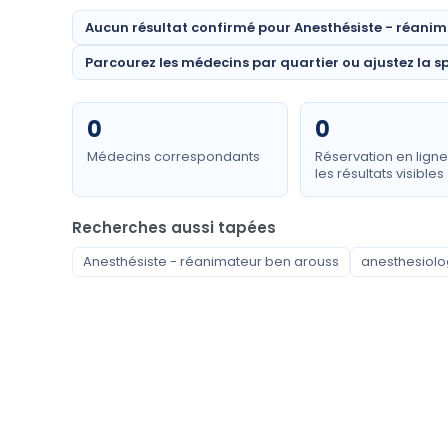
Aucun résultat confirmé pour Anesthésiste - réanim
Parcourez les médecins par quartier ou ajustez la sp
0
0
Médecins correspondants
Réservation en lign
les résultats visibles
Recherches aussi tapées
Anesthésiste - réanimateur ben arouss
anesthesiolog
Spécialités disponibles
Anesthésiste - réanimateur
Carcinologue Médicale
Cardiologue
Chirurgie Générale
Chirurgien carcinologue