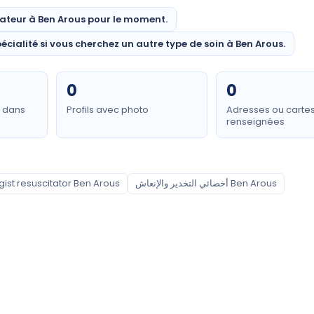
ateur à Ben Arous pour le moment.
écialité si vous cherchez un autre type de soin à Ben Arous.
0
0
e dans
Profils avec photo
Adresses ou carte
renseignées
ist resuscitator Ben Arous
أخصائي التخدير والإنعاش Ben Arous
Quartiers couverts
Ben arous
Boumhel
El Mourouj
Ezzahra
Fouchana
Hammam Chott
Hammam Lif
Medina Jedida
Mégrine
Mohamedia